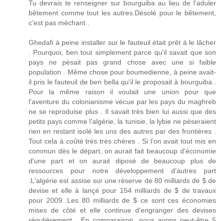
Tu devrais te renseigner sur bourguiba au lieu de l'aduler
bêtement comme tout les autres.Désolé pour le bêtement,
c'est pas méchant .
Ghedafi à peine installer sur le fauteuil était prêt à le lâcher
. Pourquoi, ben tout simplement parce qu'il savait que son
pays ne pèsait pas grand chose avec une si faible
population . Même chose pour boumedienne, à peine avait-
il pris le fauteuil de ben bella qu'il le proposait à bourguiba .
Pour la même raison il voulait une union pour que
l'aventure du colonianisme vécue par les pays du maghreb
ne se reproduise plus . Il savait très bien lui aussi que des
petits pays comme l'algérie, la tunisie, la lybie ne pèseraient
rien en restant isolé les uns des autres par des frontières .
Tout cela à coûté très très chères . Si l'on avait tout mis en
commun dès le départ, on aurait fait beaucoup d'économie
d'une part et on aurait diposé de beaucoup plus de
ressources pour notre développement d'autres part
.L'algérie est assise sur une réserve de 80 milliards de $ de
devise et elle à lançé pour 154 milliards de $ de travaux
pour 2009 .Les 80 milliards de $ ce sont ces économies
mises de côté et elle continue d'engranger des devises
régulièrement . En comparaison, nous avons peut-être 5