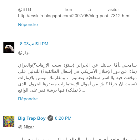
@BTB : lien à visiter :
http://esskifa.blogspot.com/2007/05/blog-post_7312.html
Répondre
الكاتب
8:03 PM
@نزار:
سامحني..أمّا حديثك عن الجزائر (شنوّة سبب الإرهاب؟)والعراق
(ماذا عن دور الإحتلال الأمريكي في إشعال الطائفية؟) للتدليل على
موقفك فيه يااااسر سطحيّة وتعميم...، ومقارنتك تونس بالإمارات
(نسيتَ انّ جزءًا كبيرًا من أموال الإستثمارات مصدرها البترول..الذي
لا نملكه) فيها برشة قفز على الواقع...
Répondre
Big Trap Boy
8:20 PM
@ Nizar
و نزيدك حاجة أخرى يا نزار: النظام الملكي عمرو ما منع على