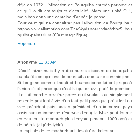
déjà en 1972. L’allocation de Bourguiba est très parlante et
ce qu’il a dit est toujours d’actulaité. Alors une unité OUI,
mais bon dans une centaine d’année je pense.
Pour ceux qui ne connaitrer pas l’allocution de Bourguiba :
http://www.dailymotion.com/TheSkydancer/video/xhbx5_bou
rguiba-palmarium (C’est magnifique)
Répondre
Anonyme
11:33 AM
Désolé nizar mais il y a des autres discours de bourguiba
ou plutôt des opinions de bourguiba que tu ne connais pas .
Si les gens comme kadafi et boumédienne lui ont proposé
l'union c'est parce que c'est lui qui en avit parlé le premier .
Il a fait marche arraière parce qu'il voulait tout simplement
rester le prsident à vie d'un tout petit pays que président ou
vice président puis ancien président d'un immense pays
assis sur un immense réservoir d'eau( la lybie peut fournir
en eau tout le maghreb plus l'egypte pendant 1000 ans) et
de pétrole(algérie-lybie) .
La capitale de ce maghreb uni devait être kairouan .