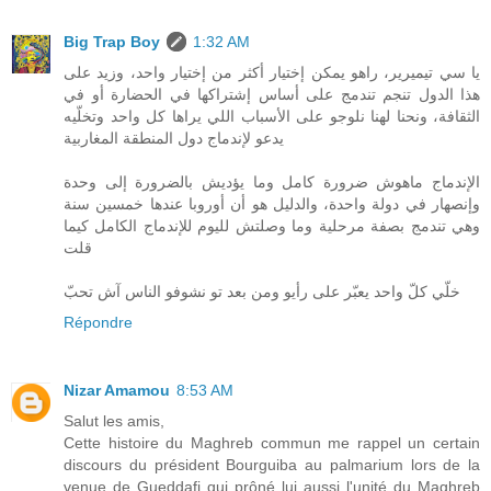
Big Trap Boy
1:32 AM
يا سي تيميرير، راهو يمكن إختيار أكثر من إختيار واحد، وزيد على
هذا الدول تنجم تندمج على أساس إشتراكها في الحضارة أو في
الثقافة، ونحنا لهنا نلوجو على الأسباب اللي يراها كل واحد وتخلّيه
يدعو لإندماج دول المنطقة المغاربية
الإندماج ماهوش ضرورة كامل وما يؤديش بالضرورة إلى وحدة
وإنصهار في دولة واحدة، والدليل هو أن أوروبا عندها خمسين سنة
وهي تندمج بصفة مرحلية وما وصلتش لليوم للإندماج الكامل كيما
قلت
خلّي كلّ واحد يعبّر على رأيو ومن بعد تو نشوفو الناس آش تحبّ
Répondre
Nizar Amamou
8:53 AM
Salut les amis,
Cette histoire du Maghreb commun me rappel un certain
discours du président Bourguiba au palmarium lors de la
venue de Gueddafi qui prôné lui aussi l'unité du Maghreb