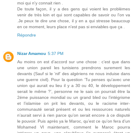
moi qui n'y connait rien .
De toute façon, il y a des gens qui voient les problèmes
venir de très loin et qui sont capables de savoir ou l'on va
.Je peux te dire une chose, il y en a qui stresse beaucoup
en ce moment, leurs place n'est pas si enviables que ça .
Répondre
Nizar Amamou
5:37 PM
Au moins on est d’accord sur une chose : c’est que dans
une union pareil les tunisiens prendrons surement les
devants (Sauf si le ‘nif’ des algériens ne nous induise dans
une guerre civil). Pour la question ‘Tu penses qu'avec une
union qui aurait eu lieu il y a 30 ou 40, le développement
serait le même ?’, personne ne le sais on pourrait être la
2éme puissance mondial ou un grand bled ou l’intégrisme
et l’islamise on prit les devants, ou le racisme inter-
communauté serait présent et ou les ressources naturels
n’aurait servi à rien parce qu’on serait encore à ce disputé
le pouvoir. Puis après ya le Maroc, qu’est ce qu’on fera d’un
Mohamed VI maintenant, comment le Maroc pourra
intégrer un pays, une république (je suppose) étant un