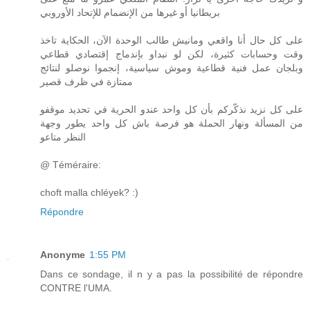
بريطانيا أو غيرها من الإنضمام للإتحاد الأوروبي
على كل حال أنا واقعي ومانيش طالب الوحدة الآن، الحكاية تاخذ
وقت وحسابات كثيرة، لكن لو نبداو بإندماج إقتصادي قطاعي
وبلجان عمل فنية قطاعية وموش سياسية، إنجموا نوصلو لنتائج
ممتازة في ظرف قصير
على كل نزيد نذكّركم بأن كل واحد عندو الحرية في تحديد موقفو
من المسألة ونهار الحملة هو فرصة باش كل واحد يطور وجهة
النظر متاعو
@ Téméraire:
choft malla chléyek? :)
Répondre
Anonyme
1:55 PM
Dans ce sondage, il n y a pas la possibilité de répondre
CONTRE l'UMA.