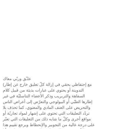
علـّق وربّي معاك
(مع إحتفاظي بحقي في إزالة كلّ تعليق خارج عن إطار
التدوينة أو يحتوي على عبارات بذيئة من قبيل كلام
السفاهة والتربريب وذكر الأعضاء التناسليّة في غير
إطارها الطبّي أو البيولوجي والتعرّض إلى أعراض الناس
والتحريض على العنف المادي والمعنوي، كما تحذف بلا
تردّد التعليقات التي تحتوي على إشهار لمواد تجاريّة أو
مواقع أخرى وكلّ ما شابه ذلك من التعليقات التي تعبّر
على درجة عالية من التجوبير والإنحطاط ويرجع تقييم هذا